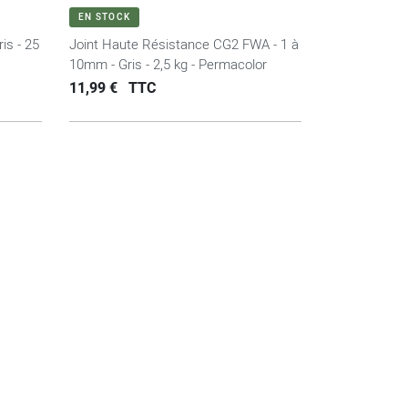
VOIR LE PRODUIT
EN STOCK
is - 25
Joint Haute Résistance CG2 FWA - 1 à
10mm - Gris - 2,5 kg - Permacolor
Prix
11,99 €
TTC