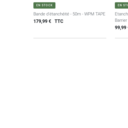
VOIR LE PRODUIT
EN STOCK
EN ST
Bande d'étanchéité - 50m - WPM TAPE
Etanch
Barrier
Prix
179,99 €
TTC
Prix
99,99 