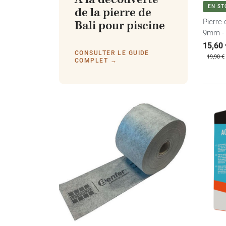
EN ST
de la pierre de
Pierre 
Bali pour piscine
9mm - 
Prix d
Prix
15,60 
CONSULTER LE GUIDE
19,90 €
COMPLET →