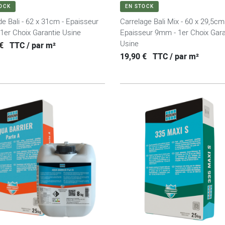
VOIR LE PRODUIT
VOIR LE PRODUIT
OCK
EN STOCK
de Bali - 62 x 31cm - Epaisseur
Carrelage Bali Mix - 60 x 29,5cm
1er Choix Garantie Usine
Epaisseur 9mm - 1er Choix Gara
Usine
e base
€
TTC / par m²
Prix
19,90 €
TTC / par m²