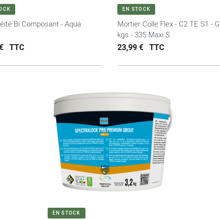
VOIR LE PRODUIT
VOIR LE PRODUIT
OCK
EN STOCK
éité Bi Composant - Aqua
Mortier Colle Flex - C2 TE S1 - Gr
kgs - 335 Maxi S
Prix
€
TTC
23,99 €
TTC
VOIR LE PRODUIT
EN STOCK