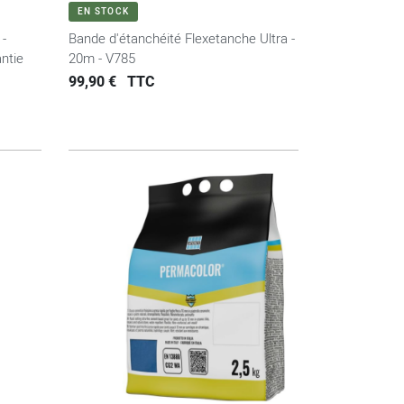
VOIR LE PRODUIT
EN STOCK
 -
Bande d'étanchéité Flexetanche Ultra -
ntie
20m - V785
Prix
99,90 €
TTC