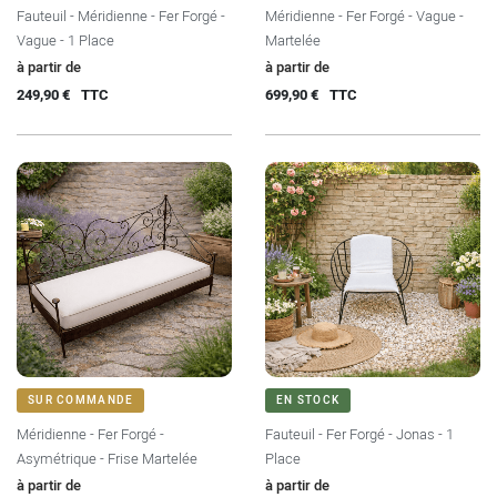
Fauteuil - Méridienne - Fer Forgé -
Méridienne - Fer Forgé - Vague -
Vague - 1 Place
Martelée
Prix
Prix
à partir de
à partir de
249,90 €
TTC
699,90 €
TTC
SUR COMMANDE
EN STOCK
Méridienne - Fer Forgé -
Fauteuil - Fer Forgé - Jonas - 1
Asymétrique - Frise Martelée
Place
Prix
Prix
à partir de
à partir de