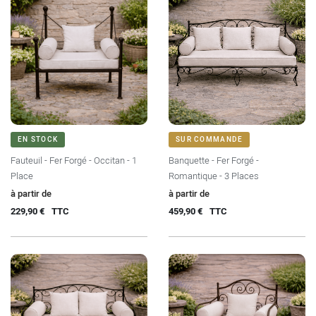
EN STOCK
SUR COMMANDE
Fauteuil - Fer Forgé - Occitan - 1
Banquette - Fer Forgé -
Place
Romantique - 3 Places
Prix
Prix
à partir de
à partir de
229,90 €
TTC
459,90 €
TTC