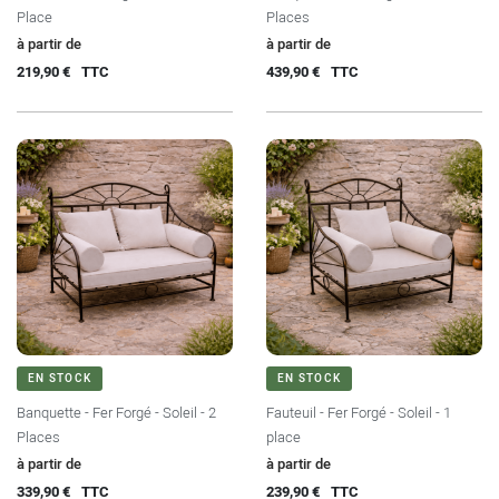
Place
Places
Prix
Prix
à partir de
à partir de
219,90 €
TTC
439,90 €
TTC
EN STOCK
EN STOCK
Banquette - Fer Forgé - Soleil - 2
Fauteuil - Fer Forgé - Soleil - 1
Places
place
Prix
Prix
à partir de
à partir de
339,90 €
TTC
239,90 €
TTC