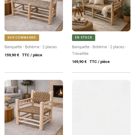
SUR COMMANDE
EN STOCK
Banquette - Bohème - 2 places
Banquette - Bohème - 2 places -
Travaillée
Prix
159,90 €
TTC / pièce
Prix
169,90 €
TTC / pièce