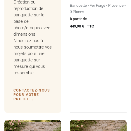
Création ou
Banquette - Fer Forgé - Provence -
reproduction de
3 Places
banquette sur la
Prix
à partir de
base de
449,90 €
TTC
photo/croquis avec
dimensions.
N’hésitez pas à
nous soumettre vos
projets pour une
banquette sur
mesure qui vous
ressemble.
CONTACTEZ-NOUS
POUR VOTRE
PROJET →