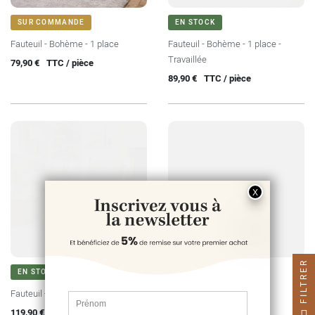
SUR COMMANDE
EN STOCK
Fauteuil - Bohème - 1 place
Fauteuil - Bohème - 1 place -
Travaillée
Prix
79,90 €
TTC / pièce
Prix
89,90 €
TTC / pièce
FILTRER
EN STOCK
EN STOCK
Fauteuil - Bohème II
Fauteuil - Bohème III
Prix
Prix
119,90 €
TTC / pièce
139,90 €
TTC / pièce