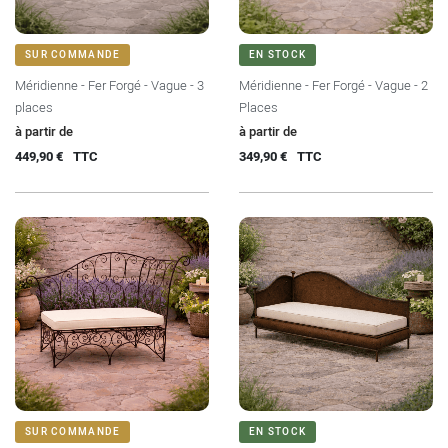
SUR COMMANDE
EN STOCK
Méridienne - Fer Forgé - Vague - 3
Méridienne - Fer Forgé - Vague - 2
places
Places
Prix
Prix
à partir de
à partir de
449,90 €
TTC
349,90 €
TTC
SUR COMMANDE
EN STOCK