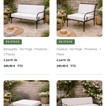
EN STOCK
EN STOCK
Banquette - Fer Forgé - Provence -
Fauteuil - Fer Forgé - Provence - 1
2 Places
Place
Prix
Prix
à partir de
à partir de
349,90 €
TTC
249,90 €
TTC