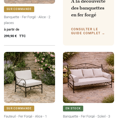
À la découverte
des banquettes
SUR COMMANDE
en fer forgé
Banquette - Fer Forgé - Alice - 2
places
Prix
à partir de
CONSULTER LE
GUIDE COMPLET →
299,90 €
TTC
SUR COMMANDE
EN STOCK
Fauteuil - Fer Forgé - Alice - 1
Banquette - Fer Forgé - Soleil - 3