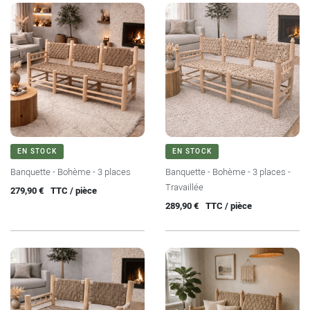
EN STOCK
EN STOCK
Banquette - Bohème - 3 places
Banquette - Bohème - 3 places -
Travaillée
Prix
279,90 €
TTC / pièce
Prix
289,90 €
TTC / pièce