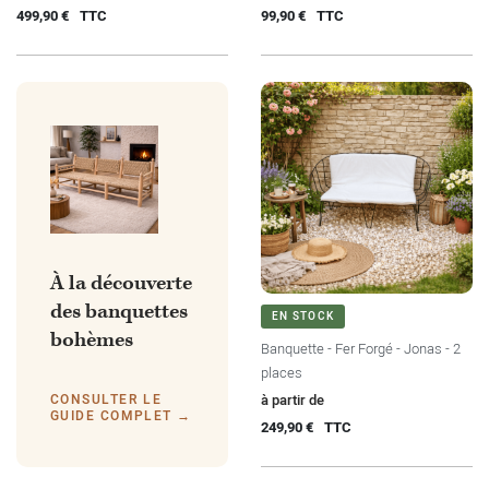
499,90 €
TTC
99,90 €
TTC
À la découverte
des banquettes
EN STOCK
bohèmes
Banquette - Fer Forgé - Jonas - 2
places
Prix
CONSULTER LE
à partir de
GUIDE COMPLET →
249,90 €
TTC