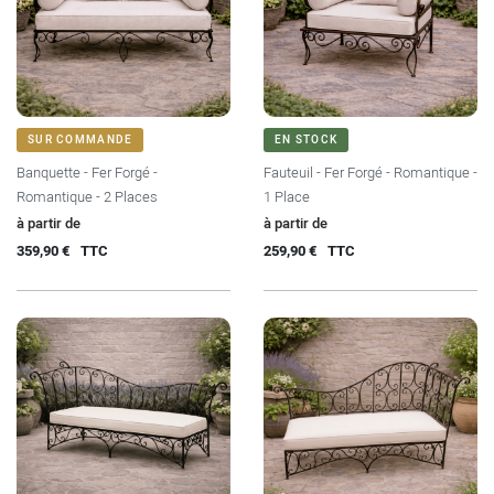
SUR COMMANDE
EN STOCK
Banquette - Fer Forgé -
Fauteuil - Fer Forgé - Romantique -
Romantique - 2 Places
1 Place
Prix
Prix
à partir de
à partir de
359,90 €
TTC
259,90 €
TTC