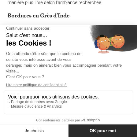
manière plus libre selon l’ambiance recherchée.
Bordures en Grès d’Inde
Bordures en pierre naturelle délimitant une allée et un massif
végétalisé.
Les bordures servent à structurer les espaces extérieurs.
Elles peuvent être utilisées pour :
Séparer une pelouse d’une allée
Retenir des graviers et galets
Délimiter un massif
Créer une finition le long d’un chemin
Maintenir différents niveaux de terrain
Elles permettent de créer une séparation durable tout en
conservant une cohérence esthétique avec le dallage ou les
pavés.