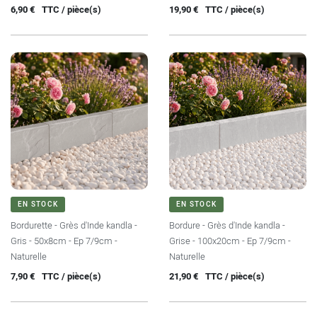
Prix
Prix
6,90 €
TTC / pièce(s)
19,90 €
TTC / pièce(s)
EN STOCK
EN STOCK
Bordurette - Grès d'Inde kandla -
Bordure - Grès d'Inde kandla -
Gris - 50x8cm - Ep 7/9cm -
Grise - 100x20cm - Ep 7/9cm -
Naturelle
Naturelle
Prix
Prix
7,90 €
TTC / pièce(s)
21,90 €
TTC / pièce(s)