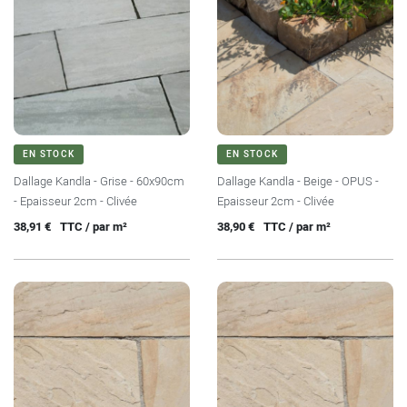
EN STOCK
EN STOCK
Dallage Kandla - Grise - 60x90cm
Dallage Kandla - Beige - OPUS -
- Epaisseur 2cm - Clivée
Epaisseur 2cm - Clivée
Prix
Prix
38,91 €
TTC / par m²
38,90 €
TTC / par m²