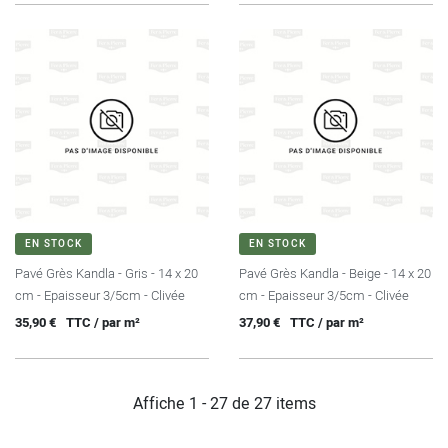
EN STOCK
EN STOCK
Pavé Grès Kandla - Gris - 14 x 20
Pavé Grès Kandla - Beige - 14 x 20
cm - Epaisseur 3/5cm - Clivée
cm - Epaisseur 3/5cm - Clivée
Prix
Prix
35,90 €
TTC / par m²
37,90 €
TTC / par m²
Affiche 1 - 27 de 27 items