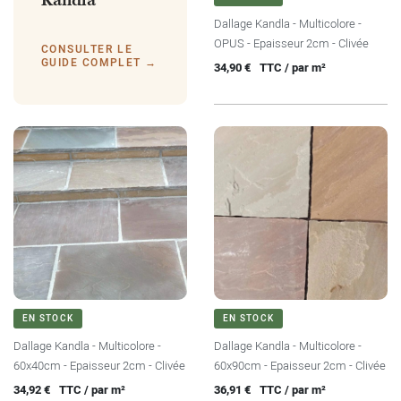
Kandla
Dallage Kandla - Multicolore -
OPUS - Epaisseur 2cm - Clivée
CONSULTER LE
Prix
GUIDE COMPLET →
34,90 €
TTC / par m²
EN STOCK
EN STOCK
Dallage Kandla - Multicolore -
Dallage Kandla - Multicolore -
60x40cm - Epaisseur 2cm - Clivée
60x90cm - Epaisseur 2cm - Clivée
Prix
Prix
34,92 €
TTC / par m²
36,91 €
TTC / par m²