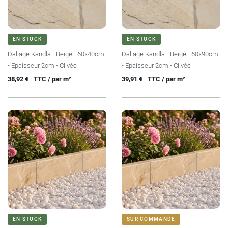
EN STOCK
EN STOCK
Dallage Kandla - Beige - 60x40cm
Dallage Kandla - Beige - 60x90cm
- Epaisseur 2cm - Clivée
- Epaisseur 2cm - Clivée
Prix
Prix
38,92 €
TTC / par m²
39,91 €
TTC / par m²
EN STOCK
SUR COMMANDE