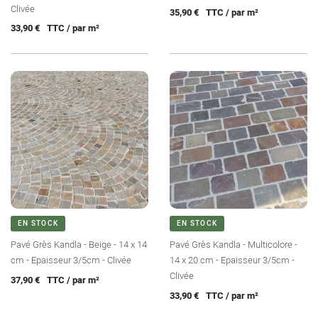
Clivée
Prix
35,90 €
TTC / par m²
Prix
33,90 €
TTC / par m²
EN STOCK
EN STOCK
Pavé Grès Kandla - Beige - 14 x 14
Pavé Grès Kandla - Multicolore -
cm - Epaisseur 3/5cm - Clivée
14 x 20 cm - Epaisseur 3/5cm -
Clivée
Prix
37,90 €
TTC / par m²
Prix
33,90 €
TTC / par m²