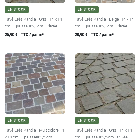
EN STOCK
EN STOCK
Pavé Grès Kandla - Gris - 14 x 14
Pavé Grès Kandla - Beige -14 x 14
cm - Epaisseur 2,5cm - Clivée
cm - Epaisseur 2,5cm - Clivée
Prix
Prix
26,90 €
TTC / par m²
28,90 €
TTC / par m²
EN STOCK
EN STOCK
Pavé Grès Kandla - Multicolore 14
Pavé Grès Kandla - Gris - 14 x 14
x 14 cm - Epaisseur 3/5cm -
cm - Epaisseur 3/5cm - Clivée