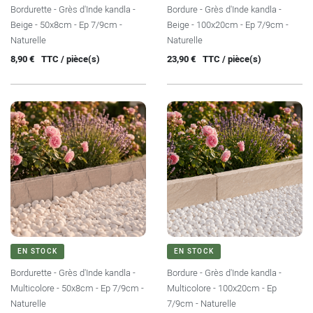
Bordurette - Grès d'Inde kandla -
Bordure - Grès d'Inde kandla -
Beige - 50x8cm - Ep 7/9cm -
Beige - 100x20cm - Ep 7/9cm -
Naturelle
Naturelle
Prix
Prix
8,90 €
TTC / pièce(s)
23,90 €
TTC / pièce(s)
EN STOCK
EN STOCK
Bordurette - Grès d'Inde kandla -
Bordure - Grès d'Inde kandla -
Multicolore - 50x8cm - Ep 7/9cm -
Multicolore - 100x20cm - Ep
Naturelle
7/9cm - Naturelle