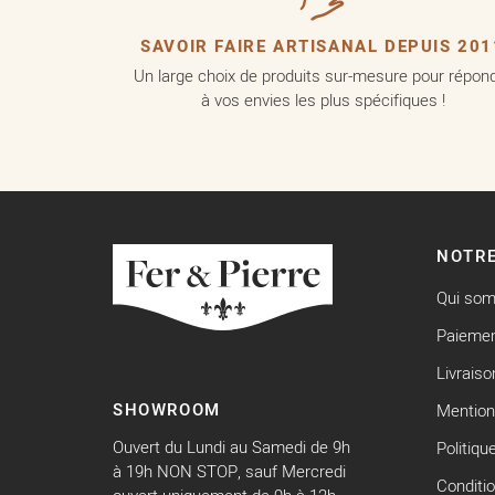
SAVOIR FAIRE ARTISANAL DEPUIS 201
Un large choix de produits sur-mesure pour répon
à vos envies les plus spécifiques !
NOTRE
Qui so
Paiemen
Livraiso
SHOWROOM
Mention
Ouvert du Lundi au Samedi de 9h
Politiqu
à 19h NON STOP, sauf Mercredi
Conditi