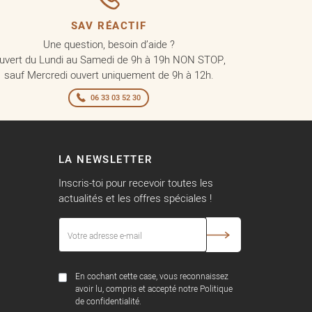
SAV RÉACTIF
Une question, besoin d’aide ?
uvert du Lundi au Samedi de 9h à 19h NON STOP,
sauf Mercredi ouvert uniquement de 9h à 12h.
06 33 03 52 30
LA NEWSLETTER
Inscris-toi pour recevoir toutes les
actualités et les offres spéciales !
En cochant cette case, vous reconnaissez
avoir lu, compris et accepté notre Politique
de confidentialité.