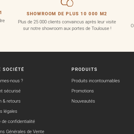
1
SHOWROOM DE PLUS 10 000 M2
dre
Plus de 25 000 clients convaincus après leur visite
O
sur notre showroom aux portes de Toulouse !
 SOCIÉTÉ
PRODUITS
mmes-nous ?
Produits incontournables
t sécurisé
Promotions
n & retours
Nouveautés
s légales
e de confidentialité
ons Générales de Vente