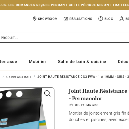
NCLUS. LES DEMANDES REÇUES PENDANT CETTE PÉRIODE SERONT TRAITÉE
SHOWROOM
RÉALISATIONS
BLOG
E
terrasse
Mobilier
Salle de bain & cuisine
Déco
JOINT HAUTE RÉSISTANCE CG2 FWA - 1 À 10MM - GRIS - 
I
CARREAUX BALI
Joint Haute Résistance 
- Permacolor
RÉF. 010-PERMA-GRIS
Mortier de jointoiement gris fin à
douches et piscines, avec excel