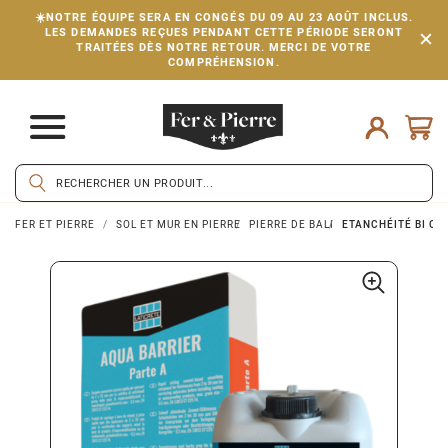
☀️NOTRE ÉQUIPE SERA EN CONGÉS DU 09 AU 23 AOÛT INCLUS.
LES DEMANDES REÇUES PENDANT CETTE PÉRIODE SERONT
TRAITÉES DÈS NOTRE RETOUR. MERCI DE VOTRE
COMPRÉHENSION.
FER ET PIERRE
SOL ET MUR EN PIERRE
PIERRE DE BALI
ETANCHÉITÉ BI CO