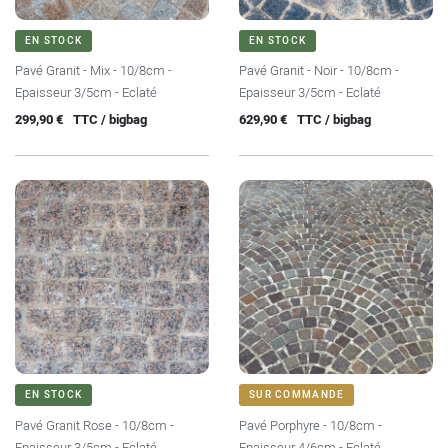
EN STOCK
EN STOCK
Pavé Granit - Mix - 10/8cm -
Pavé Granit - Noir - 10/8cm -
Epaisseur 3/5cm - Eclaté
Epaisseur 3/5cm - Eclaté
Prix
Prix
299,90 €
TTC / bigbag
629,90 €
TTC / bigbag
EN STOCK
SUR COMMANDE
Pavé Granit Rose - 10/8cm -
Pavé Porphyre - 10/8cm -
Epaisseur 3/5cm - Eclaté
Epaisseur 4/6cm - Eclaté