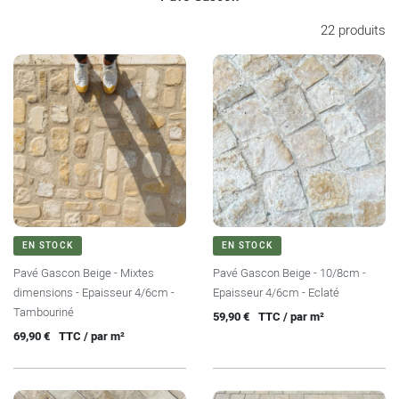
22 produits
EN STOCK
EN STOCK
Pavé Gascon Beige - Mixtes
Pavé Gascon Beige - 10/8cm -
dimensions - Epaisseur 4/6cm -
Epaisseur 4/6cm - Eclaté
Tambouriné
Prix
59,90 €
TTC / par m²
Prix
69,90 €
TTC / par m²