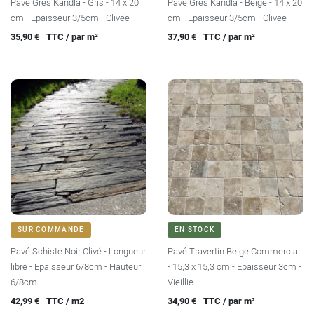
Pavé Grès Kandla - Gris - 14 x 20
Pavé Grès Kandla - Beige - 14 x 20
cm - Epaisseur 3/5cm - Clivée
cm - Epaisseur 3/5cm - Clivée
Prix
Prix
35,90 €
TTC / par m²
37,90 €
TTC / par m²
SUR COMMANDE
EN STOCK
Pavé Schiste Noir Clivé - Longueur
Pavé Travertin Beige Commercial
libre - Epaisseur 6/8cm - Hauteur
- 15,3 x 15,3 cm - Epaisseur 3cm -
6/8cm
Vieillie
Prix
Prix
42,99 €
TTC / m2
34,90 €
TTC / par m²