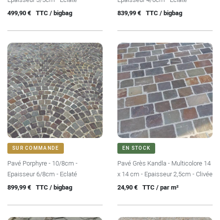
Prix
Prix
499,90 €
TTC / bigbag
839,99 €
TTC / bigbag
SUR COMMANDE
EN STOCK
Pavé Porphyre - 10/8cm -
Pavé Grès Kandla - Multicolore 14
Epaisseur 6/8cm - Eclaté
x 14 cm - Epaisseur 2,5cm - Clivée
Prix
Prix
899,99 €
TTC / bigbag
24,90 €
TTC / par m²