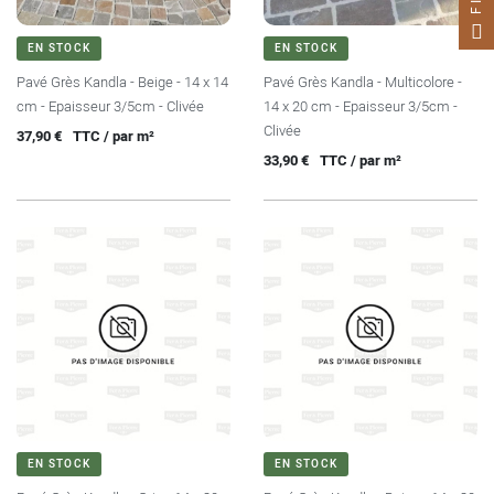
EN STOCK
EN STOCK
Pavé Grès Kandla - Beige - 14 x 14
Pavé Grès Kandla - Multicolore -
cm - Epaisseur 3/5cm - Clivée
14 x 20 cm - Epaisseur 3/5cm -
Clivée
Prix
37,90 €
TTC / par m²
Prix
33,90 €
TTC / par m²
EN STOCK
EN STOCK