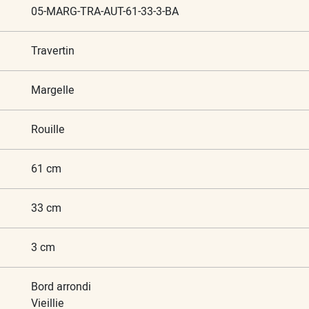
05-MARG-TRA-AUT-61-33-3-BA
Travertin
Margelle
Rouille
61 cm
33 cm
3 cm
Bord arrondi
Vieillie