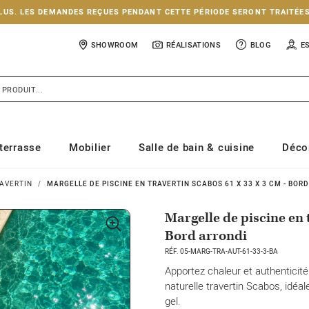
NCLUS. LES DEMANDES REÇUES PENDANT CETTE PÉRIODE SERONT TRAITÉE
SHOWROOM
RÉALISATIONS
BLOG
E
terrasse
Mobilier
Salle de bain & cuisine
Déco
AVERTIN
MARGELLE DE PISCINE EN TRAVERTIN SCABOS 61 X 33 X 3 CM - BOR
Margelle de piscine en 
Bord arrondi
RÉF. 05-MARG-TRA-AUT-61-33-3-BA
Apportez chaleur et authenticité
naturelle travertin Scabos, idéal
gel.