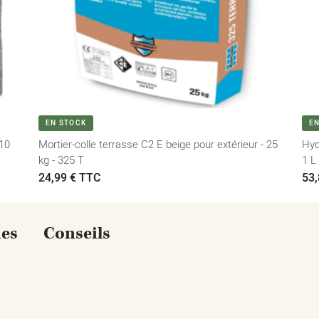
VOIR LE PRODUIT
EN STOCK
E
 10
Mortier-colle terrasse C2 E beige pour extérieur - 25
Hyd
kg - 325 T
1 L 
Prix
24,99 € TTC
Pri
53,
ues
Conseils