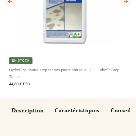
EN STOCK
Hydrofuge neutre stop-taches pierre naturelle - 1 L - Lithofin Stop-
Tache
Prix
44,80 € TTC
Description
Caractéristiques
Conseils