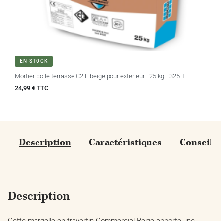
EN STOCK
Mortier-colle terrasse C2 E beige pour extérieur - 25 kg - 325 T
Prix
24,99 € TTC
Description
Caractéristiques
Conseils
Description
Cette margelle en travertin Commercial Beige apporte une