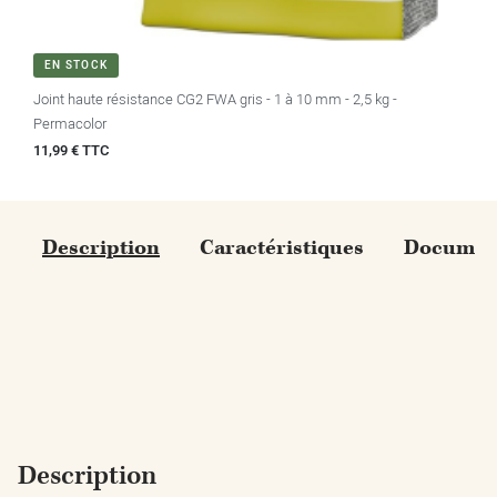
EN STOCK
Joint haute résistance CG2 FWA gris - 1 à 10 mm - 2,5 kg -
Permacolor
Prix
11,99 € TTC
Description
Caractéristiques
Document
Description