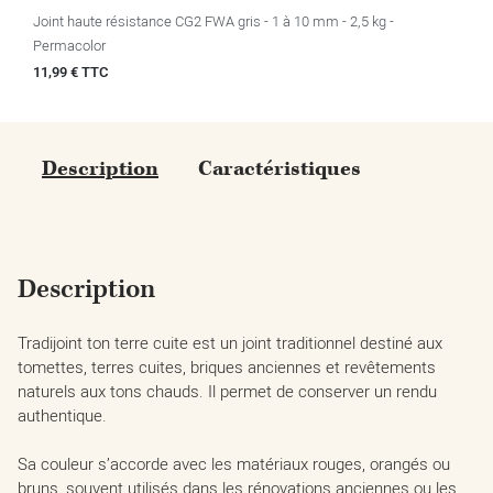
Joint haute résistance CG2 FWA gris - 1 à 10 mm - 2,5 kg -
Permacolor
Prix
11,99 € TTC
Description
Caractéristiques
Description
Tradijoint ton terre cuite est un joint traditionnel destiné aux
tomettes, terres cuites, briques anciennes et revêtements
naturels aux tons chauds. Il permet de conserver un rendu
authentique.
Sa couleur s’accorde avec les matériaux rouges, orangés ou
bruns, souvent utilisés dans les rénovations anciennes ou les