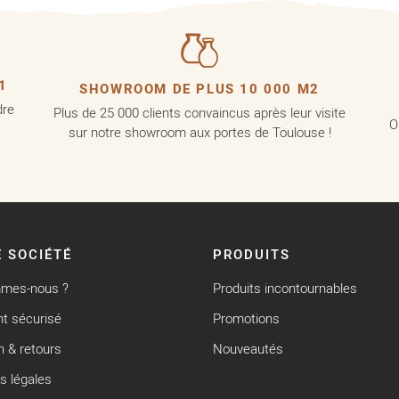
1
SHOWROOM DE PLUS 10 000 M2
dre
Plus de 25 000 clients convaincus après leur visite
O
sur notre showroom aux portes de Toulouse !
 SOCIÉTÉ
PRODUITS
mmes-nous ?
Produits incontournables
t sécurisé
Promotions
n & retours
Nouveautés
s légales