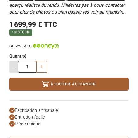
aperçu réaliste du rendu. N’hésitez pas à nous contacter
pour plus de photos ou bien passer les voir au magasin.
1 699,99 €
TTC
EN STOCK
OU PAYER EN
Quantité
-
+
AJOUTER AU PANIER
Fabrication artisanale
Entretien facile
Pièce unique