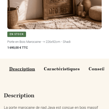
EN STOCK
Porte en Bois Marocaine - ≈ 226x92cm - Shadi
Prix
1 690,00 € TTC
Description
Caractéristiques
Conseils
Description
La porte marocaine de riad Jaya est conçue en bois massif