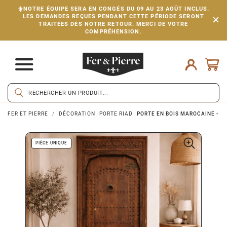
☀️NOTRE ÉQUIPE SERA EN CONGÉS DU 09 AU 23 AOÛT INCLUS.
LES DEMANDES REÇUES PENDANT CETTE PÉRIODE SERONT
TRAITÉES DÈS NOTRE RETOUR. MERCI DE VOTRE
COMPRÉHENSION.
FER ET PIERRE
DÉCORATION
PORTE RIAD
PORTE EN BOIS MAROCAINE - ≈ 
PIÈCE UNIQUE