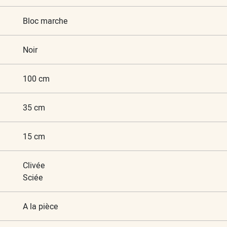
Bloc marche
Noir
100 cm
35 cm
15 cm
Clivée
Sciée
A la pièce