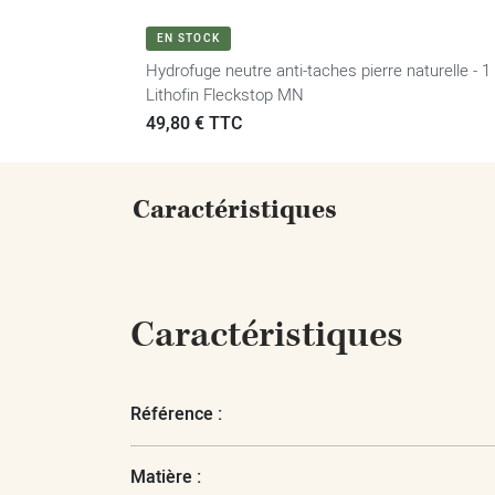
VOIR LE PRODUIT
EN STOCK
Hydrofuge neutre anti-taches pierre naturelle - 1 
Lithofin Fleckstop MN
Prix
49,80 € TTC
Caractéristiques
Caractéristiques
Référence :
Matière :