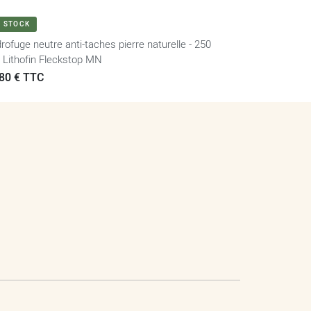
VOIR LE PRODUIT
N STOCK
rofuge neutre anti-taches pierre naturelle - 250
- Lithofin Fleckstop MN
x
80 € TTC