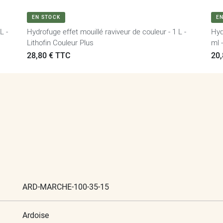
VOIR LE PRODUIT
EN STOCK
E
L -
Hydrofuge effet mouillé raviveur de couleur - 1 L -
Hyd
Lithofin Couleur Plus
ml 
Prix
28,80 € TTC
Pri
20,
ARD-MARCHE-100-35-15
Ardoise