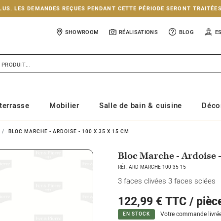
NCLUS. LES DEMANDES REÇUES PENDANT CETTE PÉRIODE SERONT TRAITÉE
SHOWROOM
RÉALISATIONS
BLOG
E
terrasse
Mobilier
Salle de bain & cuisine
Déco
BLOC MARCHE - ARDOISE - 100 X 35 X 15 CM
Bloc Marche - Ardoise -
RÉF. ARD-MARCHE-100-35-15
3 faces clivées 3 faces sciées
122,99 €
TTC / pièc
Votre commande livrée
EN STOCK