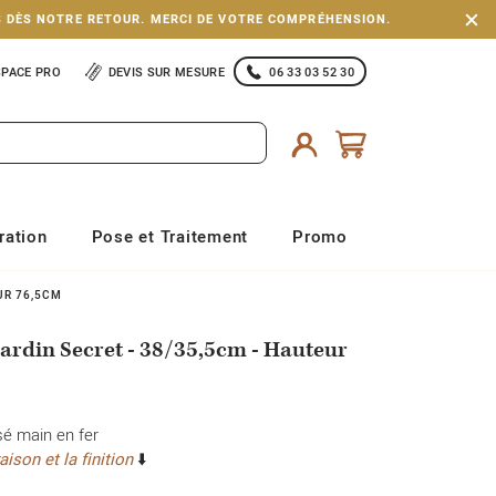
S DÈS NOTRE RETOUR. MERCI DE VOTRE COMPRÉHENSION.
SPACE PRO
DEVIS SUR MESURE
06 33 03 52 30
ration
Pose et Traitement
Promo
UR 76,5CM
Jardin Secret - 38/35,5cm - Hauteur
sé main en fer
aison et la finition
⬇️