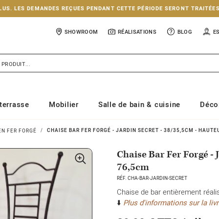
NCLUS. LES DEMANDES REÇUES PENDANT CETTE PÉRIODE SERONT TRAITÉE
SHOWROOM
RÉALISATIONS
BLOG
E
terrasse
Mobilier
Salle de bain & cuisine
Déco
CHAISE BAR FER FORGÉ - JARDIN SECRET - 38/35,5CM - HAUTE
EN FER FORGÉ
Chaise Bar Fer Forgé - 
76,5cm
RÉF. CHA-BAR-JARDIN-SECRET
Chaise de bar entièrement réali
⬇️
Plus d'informations sur la livr