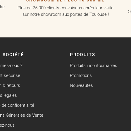
SHOWROOM DE PLUS 10 000 M2
dre
Plus de 25 000 clients convaincus après leur visite
O
sur notre showroom aux portes de Toulouse !
 SOCIÉTÉ
PRODUITS
mmes-nous ?
Produits incontournables
t sécurisé
Promotions
n & retours
Nouveautés
s légales
e de confidentialité
ons Générales de Vente
ez-nous