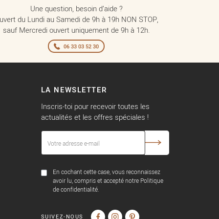
Une question, besoin d’aide ?
uvert du Lundi au Samedi de 9h à 19h NON STOP,
sauf Mercredi ouvert uniquement de 9h à 12h.
06 33 03 52 30
LA NEWSLETTER
Inscris-toi pour recevoir toutes les
actualités et les offres spéciales !
En cochant cette case, vous reconnaissez
avoir lu, compris et accepté notre Politique
de confidentialité.
SUIVEZ-NOUS