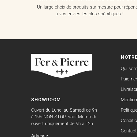
Un large choix de produits sur-mesure pour répon
à vos envies les plus spécifiques !
NOTRE
Qui so
Paiemen
Livraiso
SHOWROOM
Mention
Ouvert du Lundi au Samedi de 9h
Politiqu
à 19h NON STOP, sauf Mercredi
Conditi
ouvert uniquement de 9h à 12h
Contact
Adresse