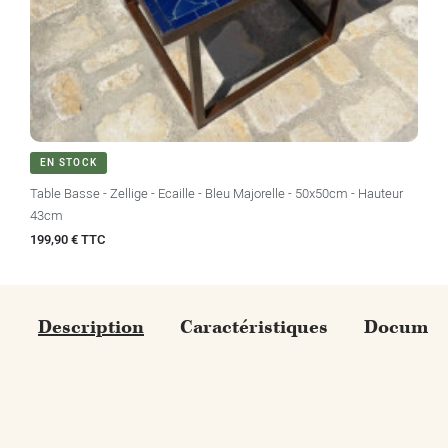
EN STOCK
Table Basse - Zellige - Ecaille - Bleu Majorelle - 50x50cm - Hauteur
43cm
Prix
199,90 € TTC
Description
Caractéristiques
Document