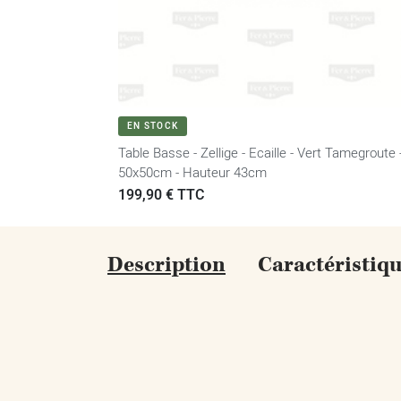
VOIR LE PRODUIT
EN STOCK
Table Basse - Zellige - Ecaille - Vert Tamegroute 
50x50cm - Hauteur 43cm
Prix
199,90 € TTC
Description
Caractéristiq