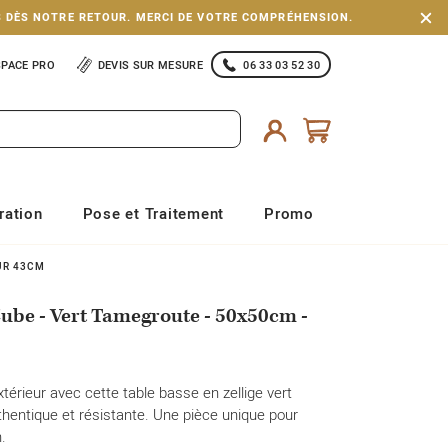
S DÈS NOTRE RETOUR. MERCI DE VOTRE COMPRÉHENSION.
SPACE PRO
DEVIS SUR MESURE
06 33 03 52 30
ration
Pose et Traitement
Promo
EUR 43CM
 Cube - Vert Tamegroute - 50x50cm -
térieur avec cette table basse en zellige vert
hentique et résistante. Une pièce unique pour
.