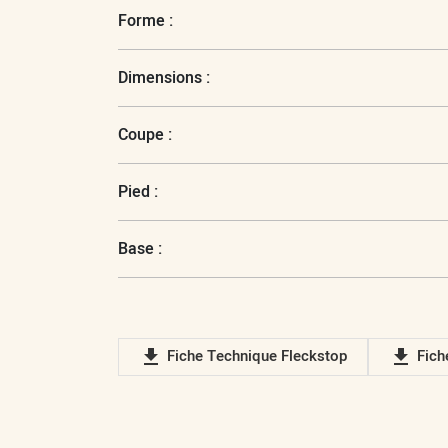
Forme :
Dimensions :
Coupe :
Pied :
Base :
file_download
Fiche Technique Fleckstop
file_download
Fiche