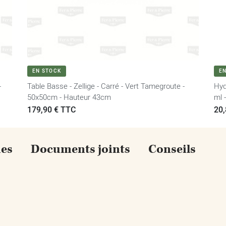
VOIR LE PRODUIT
EN STOCK
E
-
Table Basse - Zellige - Carré - Vert Tamegroute -
Hyd
50x50cm - Hauteur 43cm
ml 
Prix
179,90 € TTC
Pri
20,
ues
Documents joints
Conseils