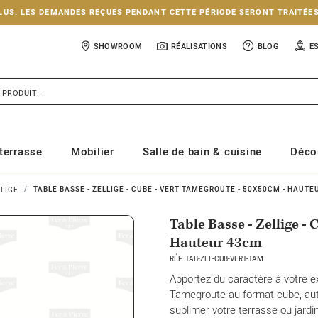
NCLUS. LES DEMANDES REÇUES PENDANT CETTE PÉRIODE SERONT TRAITÉE
SHOWROOM
RÉALISATIONS
BLOG
E
terrasse
Mobilier
Salle de bain & cuisine
Déco
TABLE BASSE - ZELLIGE - CUBE - VERT TAMEGROUTE - 50X50CM - HAUT
LLIGE
Table Basse - Zellige -
Hauteur 43cm
RÉF. TAB-ZEL-CUB-VERT-TAM
Apportez du caractère à votre ex
Tamegroute au format cube, aut
sublimer votre terrasse ou jardin