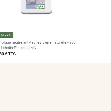
VOIR LE PRODUIT
N STOCK
rofuge neutre anti-taches pierre naturelle - 250
- Lithofin Fleckstop MN
x
80 € TTC