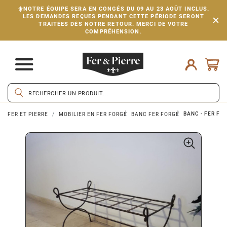
☀️NOTRE ÉQUIPE SERA EN CONGÉS DU 09 AU 23 AOÛT INCLUS.
LES DEMANDES REÇUES PENDANT CETTE PÉRIODE SERONT
TRAITÉES DÈS NOTRE RETOUR. MERCI DE VOTRE
COMPRÉHENSION.
BANC - FER FOR
FER ET PIERRE
MOBILIER EN FER FORGÉ
BANC FER FORGÉ