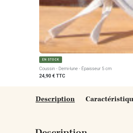
EN STOCK
Coussin - Demi-lune - Épaisseur 5 cm
Prix
24,90 € TTC
Description
Caractéristiq
Description