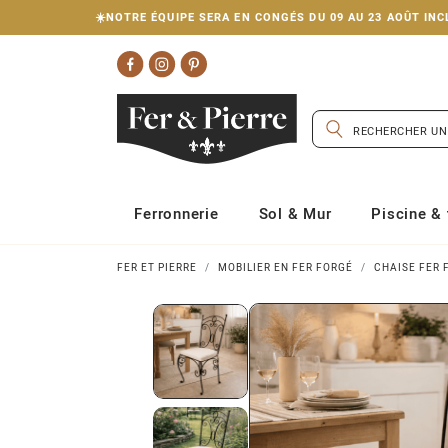
☀️NOTRE ÉQUIPE SERA EN CONGÉS DU 09 AU 23 AOÛT I
Ferronnerie
Sol & Mur
Piscine & 
FER ET PIERRE
MOBILIER EN FER FORGÉ
CHAISE FER 