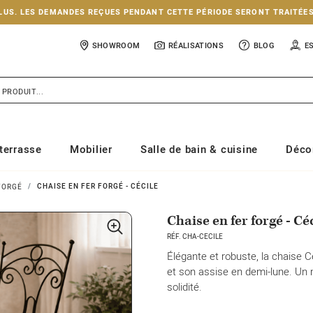
NCLUS. LES DEMANDES REÇUES PENDANT CETTE PÉRIODE SERONT TRAITÉE
SHOWROOM
RÉALISATIONS
BLOG
E
terrasse
Mobilier
Salle de bain & cuisine
Déco
CHAISE EN FER FORGÉ - CÉCILE
FORGÉ
Chaise en fer forgé - Cé
RÉF. CHA-CECILE
Élégante et robuste, la chaise 
et son assise en demi-lune. Un 
solidité.