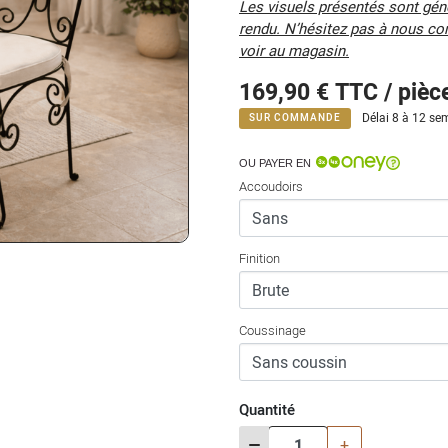
Les visuels présentés sont génér
rendu. N’hésitez pas à nous co
voir au magasin.
169,90 €
TTC / pièc
Délai 8 à 12 sem
SUR COMMANDE
OU PAYER EN
Accoudoirs
Finition
Coussinage
Quantité
-
+