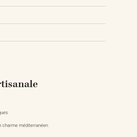
rtisanale
ques.
son charme méditerranéen.