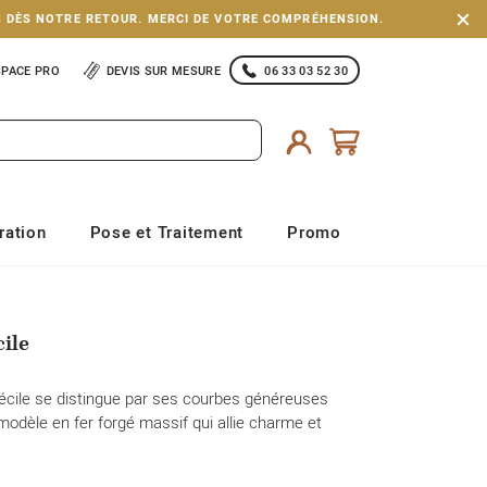
S DÈS NOTRE RETOUR. MERCI DE VOTRE COMPRÉHENSION.
SPACE PRO
DEVIS SUR MESURE
06 33 03 52 30
ration
Pose et Traitement
Promo
cile
Cécile se distingue par ses courbes généreuses
modèle en fer forgé massif qui allie charme et