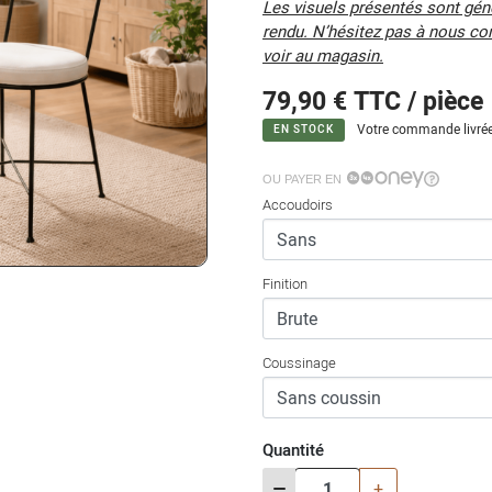
Les visuels présentés sont génér
rendu. N’hésitez pas à nous co
voir au magasin.
79,90 €
TTC / pièce
Votre commande livrée
EN STOCK
OU PAYER EN
Accoudoirs
Finition
Coussinage
Quantité
-
+