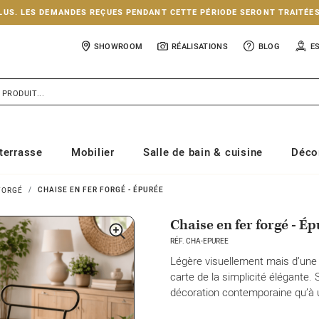
NCLUS. LES DEMANDES REÇUES PENDANT CETTE PÉRIODE SERONT TRAITÉE
SHOWROOM
RÉALISATIONS
BLOG
E
terrasse
Mobilier
Salle de bain & cuisine
Déco
CHAISE EN FER FORGÉ - ÉPURÉE
FORGÉ
Chaise en fer forgé - É
RÉF. CHA-EPUREE
Légère visuellement mais d’une 
carte de la simplicité élégante.
décoration contemporaine qu’à un