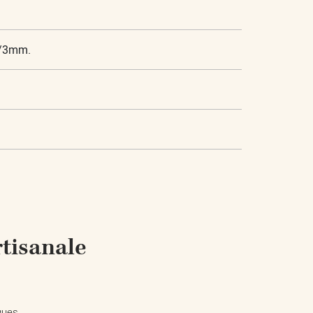
0/3mm.
rtisanale
ques.