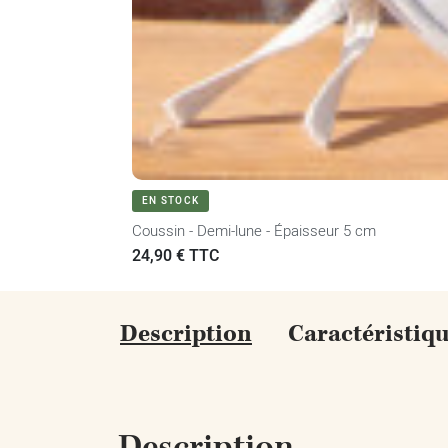
EN STOCK
Coussin - Demi-lune - Épaisseur 5 cm
Prix
24,90 € TTC
Description
Caractéristiq
Description