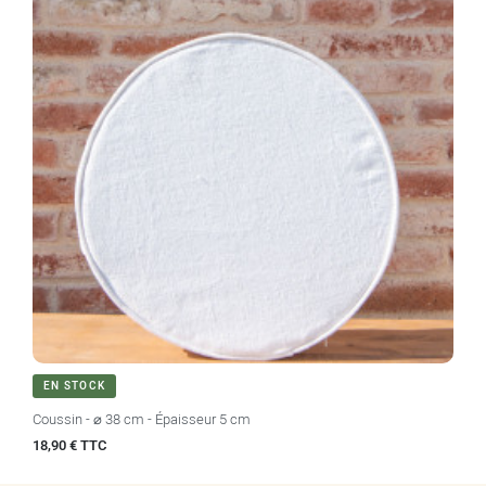
EN STOCK
Coussin - ⌀ 38 cm - Épaisseur 5 cm
Prix
18,90 € TTC