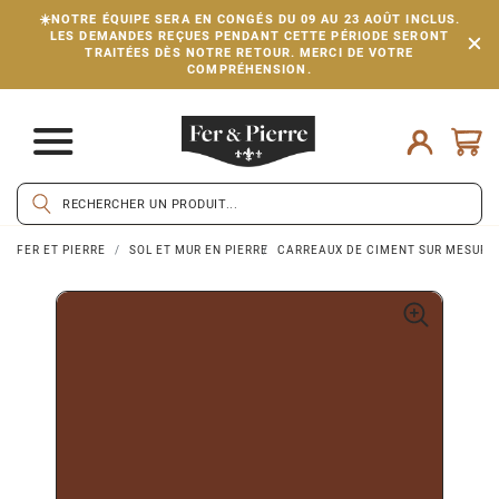
☀️NOTRE ÉQUIPE SERA EN CONGÉS DU 09 AU 23 AOÛT INCLUS.
LES DEMANDES REÇUES PENDANT CETTE PÉRIODE SERONT
TRAITÉES DÈS NOTRE RETOUR. MERCI DE VOTRE
COMPRÉHENSION.
FER ET PIERRE
SOL ET MUR EN PIERRE
CARREAUX DE CIMENT SUR MESURE