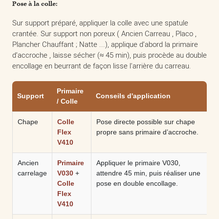
Pose à la colle:
Sur support préparé, appliquer la colle avec une spatule
crantée. Sur support non poreux ( Ancien Carreau , Placo ,
Plancher Chauffant ; Natte ...), applique d’abord la primaire
d’accroche , laisse sécher (≈ 45 min), puis procède au double
encollage en beurrant de façon lisse l'arrière du carreau.
Primaire
Support
Conseils d'application
/ Colle
Chape
Colle
Pose directe possible sur chape
Flex
propre sans primaire d’accroche.
V410
Ancien
Primaire
Appliquer le primaire V030,
carrelage
V030
+
attendre 45 min, puis réaliser une
Colle
pose en double encollage.
Flex
V410