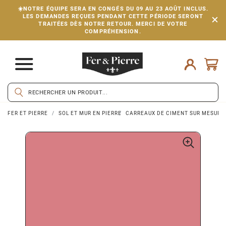
☀️NOTRE ÉQUIPE SERA EN CONGÉS DU 09 AU 23 AOÛT INCLUS.
LES DEMANDES REÇUES PENDANT CETTE PÉRIODE SERONT
TRAITÉES DÈS NOTRE RETOUR. MERCI DE VOTRE
COMPRÉHENSION.
FER ET PIERRE
SOL ET MUR EN PIERRE
CARREAUX DE CIMENT SUR MESURE