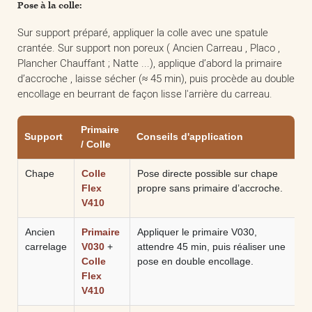
Pose à la colle:
Sur support préparé, appliquer la colle avec une spatule
crantée. Sur support non poreux ( Ancien Carreau , Placo ,
Plancher Chauffant ; Natte ...), applique d’abord la primaire
d’accroche , laisse sécher (≈ 45 min), puis procède au double
encollage en beurrant de façon lisse l'arrière du carreau.
Primaire
Support
Conseils d'application
/ Colle
Chape
Colle
Pose directe possible sur chape
Flex
propre sans primaire d’accroche.
V410
Ancien
Primaire
Appliquer le primaire V030,
carrelage
V030
+
attendre 45 min, puis réaliser une
Colle
pose en double encollage.
Flex
V410