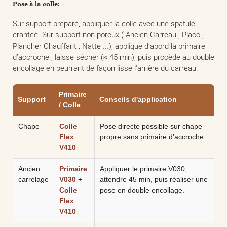
Pose à la colle:
Sur support préparé, appliquer la colle avec une spatule
crantée. Sur support non poreux ( Ancien Carreau , Placo ,
Plancher Chauffant ; Natte ...), applique d’abord la primaire
d’accroche , laisse sécher (≈ 45 min), puis procède au double
encollage en beurrant de façon lisse l'arrière du carreau.
Primaire
Support
Conseils d'application
/ Colle
Chape
Colle
Pose directe possible sur chape
Flex
propre sans primaire d’accroche.
V410
Ancien
Primaire
Appliquer le primaire V030,
carrelage
V030
+
attendre 45 min, puis réaliser une
Colle
pose en double encollage.
Flex
V410