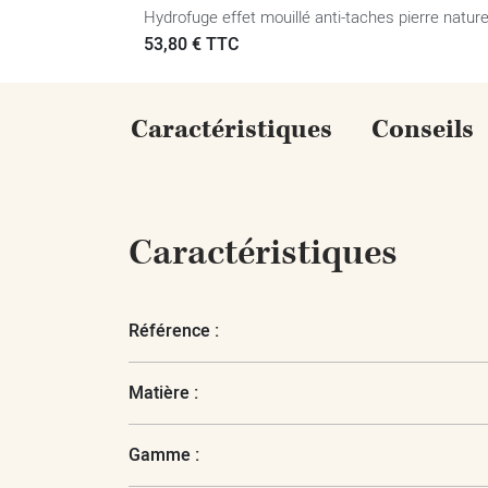
Hydrofuge effet mouillé anti-taches pierre naturelle
Prix
53,80 € TTC
Caractéristiques
Conseils
Caractéristiques
Référence :
Matière :
Gamme :