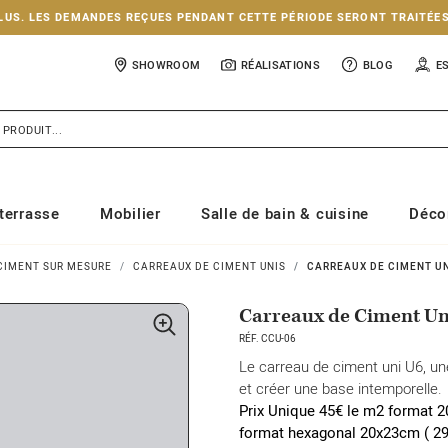
NCLUS. LES DEMANDES REÇUES PENDANT CETTE PÉRIODE SERONT TRAITÉE
SHOWROOM
RÉALISATIONS
BLOG
E
terrasse
Mobilier
Salle de bain & cuisine
Déco
CIMENT SUR MESURE
CARREAUX DE CIMENT UNIS
CARREAUX DE CIMENT UNI
Carreaux de Ciment Un
RÉF. CCU-06
Le carreau de ciment uni U6, un
et créer une base intemporelle.
Prix Unique 45€ le m2 format 2
format hexagonal 20x23cm
( 2