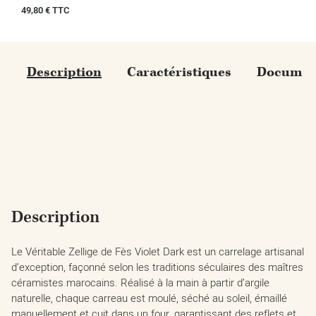
Prix
49,80 € TTC
Description
Caractéristiques
Document
Description
Le Véritable Zellige de Fès Violet Dark est un carrelage artisanal
d’exception, façonné selon les traditions séculaires des maîtres
céramistes marocains. Réalisé à la main à partir d’argile
naturelle, chaque carreau est moulé, séché au soleil, émaillé
manuellement et cuit dans un four, garantissant des reflets et