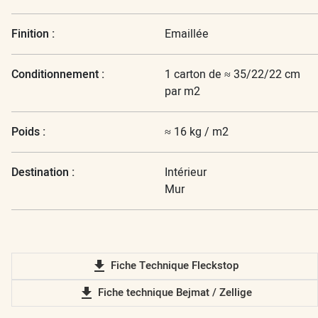
Finition :
Emaillée
Conditionnement :
1 carton de ≈ 35/22/22 cm
par m2
Poids :
≈ 16 kg / m2
Destination :
Intérieur
Mur
file_download
Fiche Technique Fleckstop
file_download
Fiche technique Bejmat / Zellige