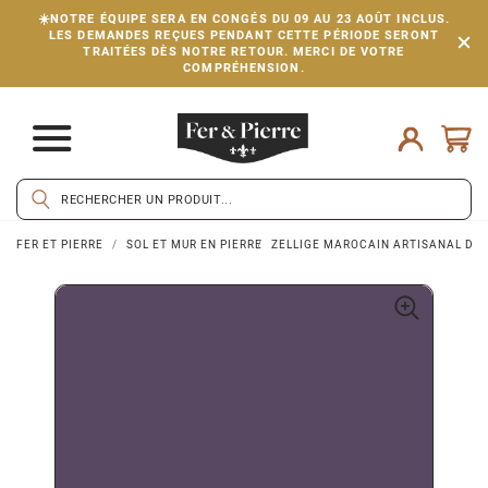
☀️NOTRE ÉQUIPE SERA EN CONGÉS DU 09 AU 23 AOÛT INCLUS.
LES DEMANDES REÇUES PENDANT CETTE PÉRIODE SERONT
TRAITÉES DÈS NOTRE RETOUR. MERCI DE VOTRE
COMPRÉHENSION.
FER ET PIERRE
SOL ET MUR EN PIERRE
ZELLIGE MAROCAIN ARTISANAL DE 