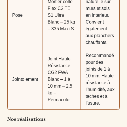
Mortier-colle
naturelle sur
Flex C2 TE
murs et sols
Pose
S1 Ultra
en intérieur.
Blanc – 25 kg
Convient
– 335 Maxi S
également
aux planchers
chauffants.
Recommandé
Joint Haute
pour des
Résistance
joints de 1 à
CG2 FWA
10 mm. Haute
Jointoiement
Blanc – 1 à
résistance à
10 mm – 2,5
l'humidité, aux
kg –
taches et à
Permacolor
l'usure.
Nos réalisations