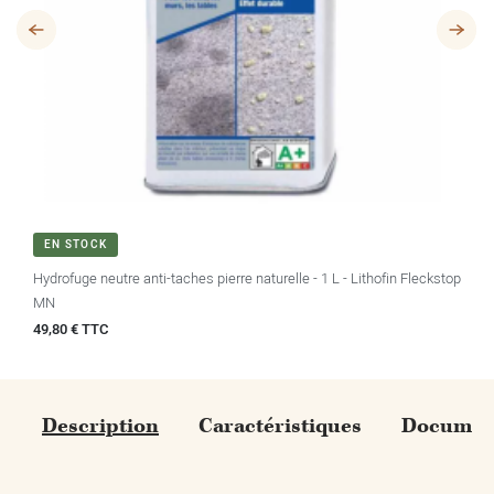
EN STOCK
Hydrofuge neutre anti-taches pierre naturelle - 1 L - Lithofin Fleckstop
MN
Prix
49,80 € TTC
Description
Caractéristiques
Document