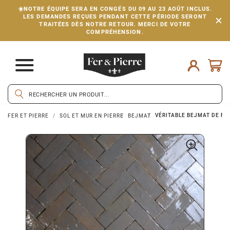
☀️NOTRE ÉQUIPE SERA EN CONGÉS DU 09 AU 23 AOÛT INCLUS.
LES DEMANDES REÇUES PENDANT CETTE PÉRIODE SERONT
TRAITÉES DÈS NOTRE RETOUR. MERCI DE VOTRE
COMPRÉHENSION.
VÉRITABLE BEJMAT DE FÈS
FER ET PIERRE
SOL ET MUR EN PIERRE
BEJMAT