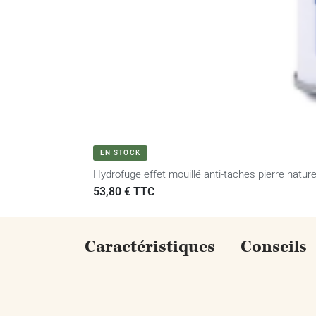
EN STOCK
Hydrofuge effet mouillé anti-taches pierre naturelle
Prix
53,80 € TTC
Caractéristiques
Conseils