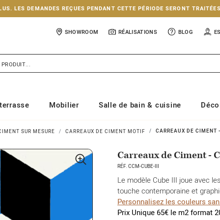
NCLUS. LES DEMANDES REÇUES PENDANT CETTE PÉRIODE SERONT TRAITÉE
SHOWROOM
RÉALISATIONS
BLOG
E
terrasse
Mobilier
Salle de bain & cuisine
Déco
CARREAUX DE CIMENT -
CIMENT SUR MESURE
CARREAUX DE CIMENT MOTIF
Carreaux de Ciment - 
RÉF. CCM-CUBE-III
Le modèle Cube III joue avec le
touche contemporaine et graphi
Personnalisez les couleurs sans
Prix Unique 65€ le m2 format 