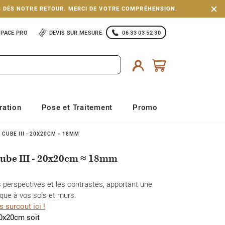
S DÈS NOTRE RETOUR. MERCI DE VOTRE COMPRÉHENSION.
SPACE PRO
DEVIS SUR MESURE
06 33 03 52 30
ration
Pose et Traitement
Promo
 CUBE III - 20X20CM ≈ 18MM
Cube III - 20x20cm ≈ 18mm
s perspectives et les contrastes, apportant une
que à vos sols et murs.
 surcout ici !
20x20cm soit