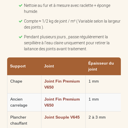
Nettoie au fur et à mesure avec raclette + éponge
humide.
Compte ≈ 1/2 kg de joint / m² ( Variable selon la largeur
des joints ).
Pendant plusieurs jours , passe régulièrement la
serpillière à l’eau claire uniquement pour retirer la
laitance des joints avant traitement.
Épaisseur du
Support
Joint
joint
Chape
Joint Fin Premium
1 mm
V650
Ancien
Joint Fin Premium
1 mm
carrelage
V650
Plancher
Joint Souple V645
2 à 3 mm
chauffant