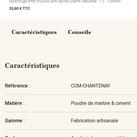
Hydrofuge effet mouillé anti-taches pierre naturelle - 1 L - Lithofin...
Prix
53,80 € TTC
Caractéristiques
Conseils
Caractéristiques
Référence :
CCM-CHANTENAY
Matière :
Poudre de marbre & ciment
Gamme :
Fabrication artisanale