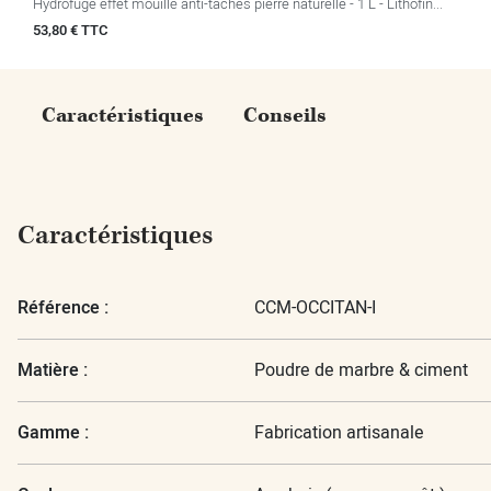
Hydrofuge effet mouillé anti-taches pierre naturelle - 1 L - Lithofin...
Prix
53,80 € TTC
Caractéristiques
Conseils
Caractéristiques
Référence :
CCM-OCCITAN-I
Matière :
Poudre de marbre & ciment
Gamme :
Fabrication artisanale