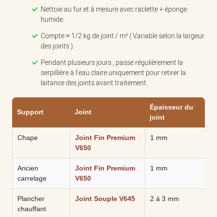
Nettoie au fur et à mesure avec raclette + éponge
humide.
Compte ≈ 1/2 kg de joint / m² ( Variable selon la largeur
des joints ).
Pendant plusieurs jours , passe régulièrement la
serpillière à l’eau claire uniquement pour retirer la
laitance des joints avant traitement.
Épaisseur du
Support
Joint
joint
Chape
Joint Fin Premium
1 mm
V650
Ancien
Joint Fin Premium
1 mm
carrelage
V650
Plancher
Joint Souple V645
2 à 3 mm
chauffant