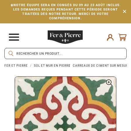
☀️NOTRE ÉQUIPE SERA EN CONGÉS DU 09 AU 23 AOÛT INCLUS.
LES DEMANDES REÇUES PENDANT CETTE PÉRIODE SERONT
TRAITÉES DÈS NOTRE RETOUR. MERCI DE VOTRE
COMPRÉHENSION.
FER ET PIERRE
SOL ET MUR EN PIERRE
CARREAUX DE CIMENT SUR MESURE