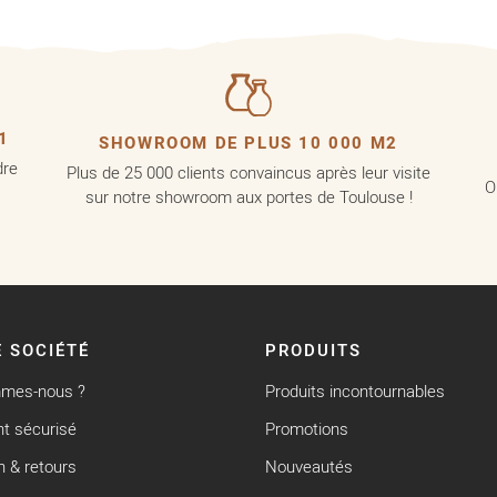
1
SHOWROOM DE PLUS 10 000 M2
dre
Plus de 25 000 clients convaincus après leur visite
O
sur notre showroom aux portes de Toulouse !
 SOCIÉTÉ
PRODUITS
mmes-nous ?
Produits incontournables
t sécurisé
Promotions
n & retours
Nouveautés