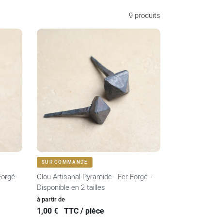
9 produits
VOIR LE PRODUIT
SUR COMMANDE
orgé -
Clou Artisanal Pyramide - Fer Forgé -
Disponible en 2 tailles
Prix
à partir de
1,00 €
TTC / pièce