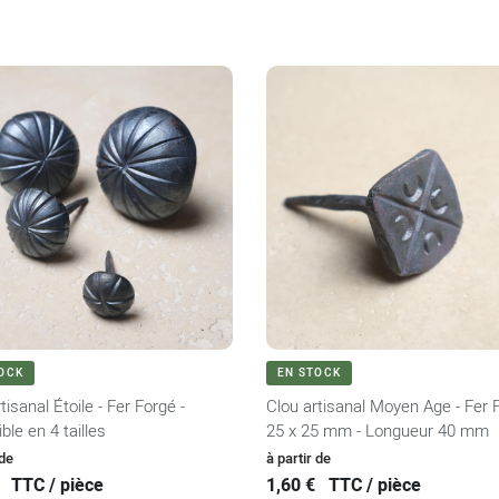
VOIR LE PRODUIT
VOIR LE PRODUIT
OCK
EN STOCK
tisanal Étoile - Fer Forgé -
Clou artisanal Moyen Age - Fer F
ble en 4 tailles
25 x 25 mm - Longueur 40 mm
Prix
 de
à partir de
TTC / pièce
1,60 €
TTC / pièce