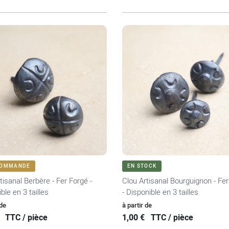
VOIR LE PRODUIT
VOIR LE PRODUIT
COMMANDE
EN STOCK
tisanal Berbère - Fer Forgé -
Clou Artisanal Bourguignon - Fe
ble en 3 tailles
- Disponible en 3 tailles
Prix
 de
à partir de
TTC / pièce
1,00 €
TTC / pièce