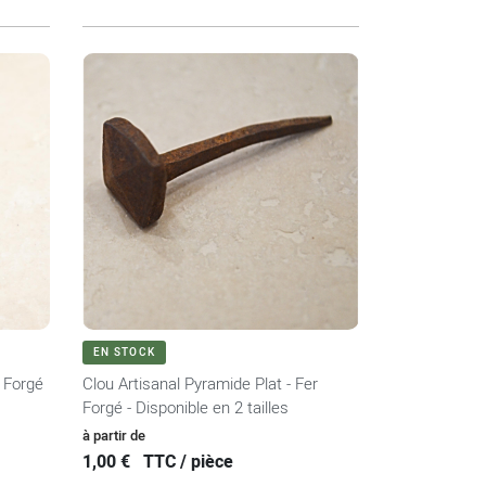
VOIR LE PRODUIT
EN STOCK
r Forgé
Clou Artisanal Pyramide Plat - Fer
Forgé - Disponible en 2 tailles
Prix
à partir de
1,00 €
TTC / pièce