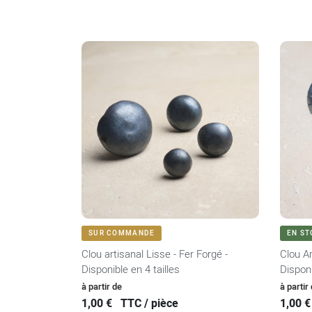
VOIR LE PRODUIT
SUR COMMANDE
EN ST
Clou artisanal Lisse - Fer Forgé -
Clou Ar
Disponible en 4 tailles
Disponi
Prix
Prix
à partir de
à partir
1,00 €
TTC / pièce
1,00 €