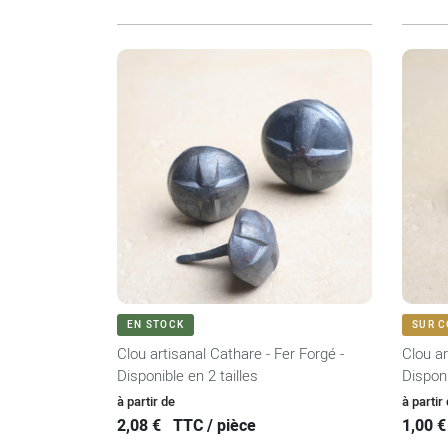
VOIR LE PRODUIT
EN STOCK
SUR 
Clou artisanal Cathare - Fer Forgé -
Clou ar
Disponible en 2 tailles
Disponi
Prix
Prix
à partir de
à partir
2,08 €
TTC / pièce
1,00 €