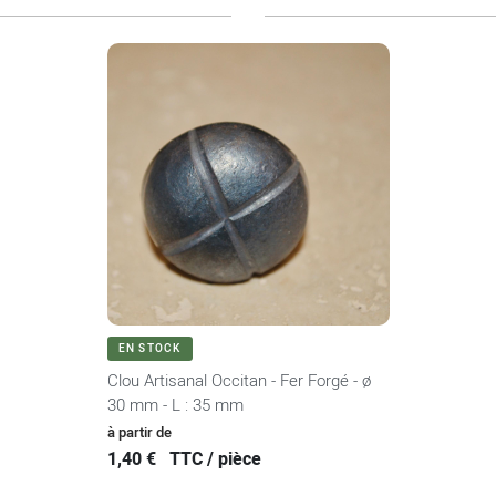
VOIR LE PRODUIT
EN STOCK
Clou Artisanal Occitan - Fer Forgé - ø
30 mm - L : 35 mm
Prix
à partir de
1,40 €
TTC / pièce