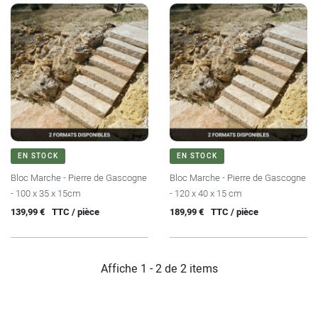
EN STOCK
EN STOCK
Bloc Marche - Pierre de Gascogne
Bloc Marche - Pierre de Gascogne
- 100 x 35 x 15cm
- 120 x 40 x 15 cm
Prix
Prix
139,99 €
TTC / pièce
189,99 €
TTC / pièce
Affiche 1 - 2 de 2 items