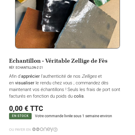
Echantillon - Véritable Zellige de Fès
RÉF. ECHANTILLON-Z-21
Afin d'
apprécier
l'authenticité de nos
Zelliges
et
en
visualiser
le rendu chez vous ; commandez dès
maintenant vos échantillons ! Seuls les frais de port sont
facturés en fonction du poids du
colis
.
0,00 €
TTC
Votre commande livrée sous 1 semaine environ
EN STOCK
OU PAYER EN