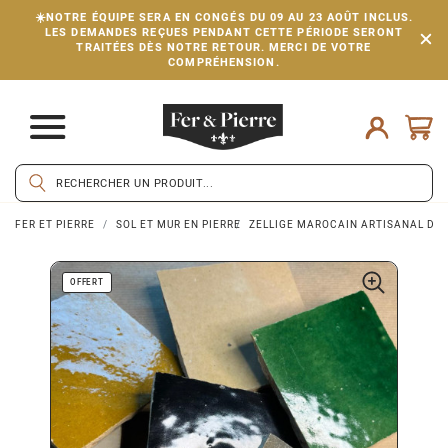
☀️NOTRE ÉQUIPE SERA EN CONGÉS DU 09 AU 23 AOÛT INCLUS.
LES DEMANDES REÇUES PENDANT CETTE PÉRIODE SERONT
TRAITÉES DÈS NOTRE RETOUR. MERCI DE VOTRE
COMPRÉHENSION.
FER ET PIERRE
SOL ET MUR EN PIERRE
ZELLIGE MAROCAIN ARTISANAL DE 
OFFERT