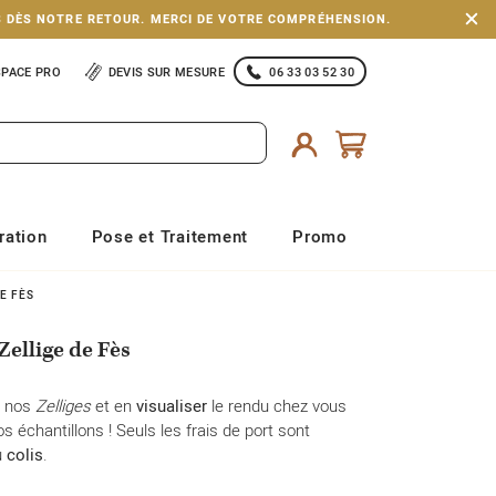
S DÈS NOTRE RETOUR. MERCI DE VOTRE COMPRÉHENSION.
SPACE PRO
DEVIS SUR MESURE
06 33 03 52 30
ration
Pose et Traitement
Promo
E FÈS
Zellige de Fès
e nos
Zelliges
et en
visualiser
le rendu chez vous
échantillons ! Seuls les frais de port sont
u
colis
.