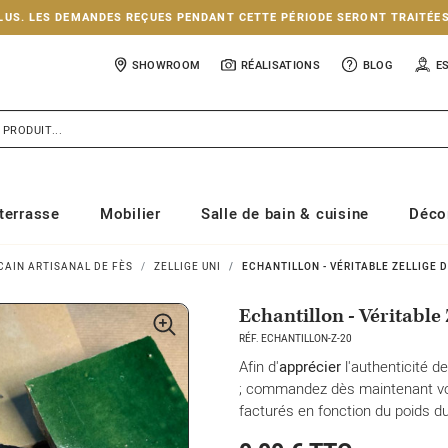
NCLUS. LES DEMANDES REÇUES PENDANT CETTE PÉRIODE SERONT TRAITÉE
SHOWROOM
RÉALISATIONS
BLOG
E
terrasse
Mobilier
Salle de bain & cuisine
Déco
CAIN ARTISANAL DE FÈS
ZELLIGE UNI
ECHANTILLON - VÉRITABLE ZELLIGE D
Echantillon - Véritable 
RÉF. ECHANTILLON-Z-20
Afin d'
apprécier
l'authenticité d
; commandez dès maintenant vos 
facturés en fonction du poids d