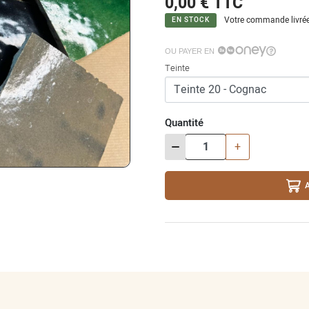
0,00 €
TTC
Votre commande livrée
EN STOCK
OU PAYER EN
Teinte
Quantité
-
+