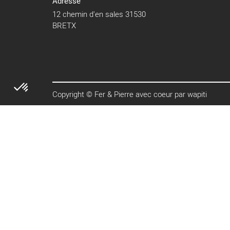
Adresse
12 chemin d'en sales 31530
BRETX
Copyright © Fer & Pierre avec coeur par wapiti