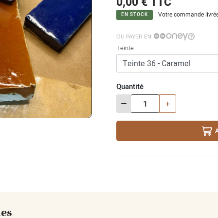
0,00 €
TTC
Votre commande livrée
EN STOCK
OU PAYER EN
Teinte
Quantité
-
+
ues