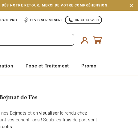
S DÈS NOTRE RETOUR. MERCI DE VOTRE COMPRÉHENSION.
SPACE PRO
DEVIS SUR MESURE
06 33 03 52 30
ration
Pose et Traitement
Promo
 Bejmat de Fès
e nos Bejmats et en
visualiser
le rendu chez
 vos échantillons ! Seuls les frais de port sont
u
colis
.