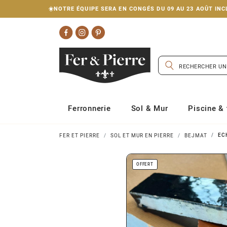
☀️NOTRE ÉQUIPE SERA EN CONGÉS DU 09 AU 23 AOÛT I
Ferronnerie
Sol & Mur
Piscine & 
EC
FER ET PIERRE
SOL ET MUR EN PIERRE
BEJMAT
OFFERT