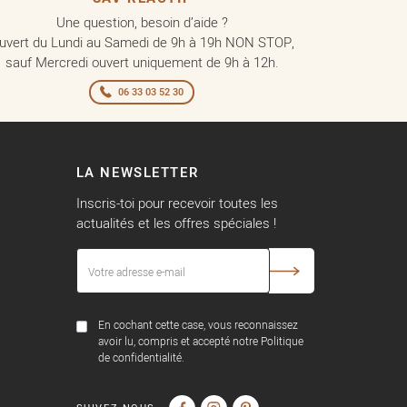
Une question, besoin d’aide ?
uvert du Lundi au Samedi de 9h à 19h NON STOP,
sauf Mercredi ouvert uniquement de 9h à 12h.
06 33 03 52 30
LA NEWSLETTER
Inscris-toi pour recevoir toutes les
actualités et les offres spéciales !
En cochant cette case, vous reconnaissez
avoir lu, compris et accepté notre Politique
de confidentialité.