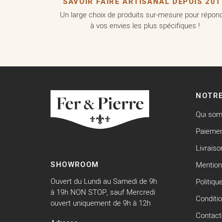
SAVOIR FAIRE ARTISANAL DEPUIS 201
Un large choix de produits sur-mesure pour répon
à vos envies les plus spécifiques !
NOTRE
Qui so
Paiemen
Livraiso
SHOWROOM
Mention
Ouvert du Lundi au Samedi de 9h
Politiqu
à 19h NON STOP, sauf Mercredi
Conditi
ouvert uniquement de 9h à 12h
Contact