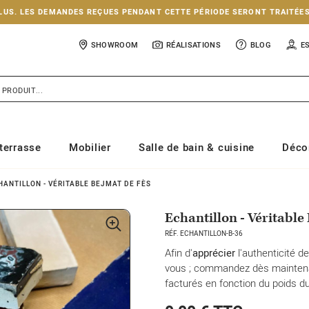
NCLUS. LES DEMANDES REÇUES PENDANT CETTE PÉRIODE SERONT TRAITÉE
SHOWROOM
RÉALISATIONS
BLOG
E
terrasse
Mobilier
Salle de bain & cuisine
Déco
HANTILLON - VÉRITABLE BEJMAT DE FÈS
Echantillon - Véritable
RÉF. ECHANTILLON-B-36
Afin d'
apprécier
l'authenticité d
vous ; commandez dès maintenant
facturés en fonction du poids d