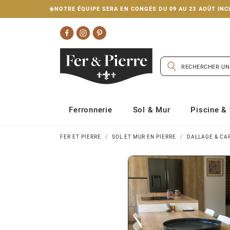
☀️NOTRE ÉQUIPE SERA EN CONGÉS DU 09 AU 23 AOÛT I
Ferronnerie
Sol & Mur
Piscine & 
FER ET PIERRE
SOL ET MUR EN PIERRE
DALLAGE & CA