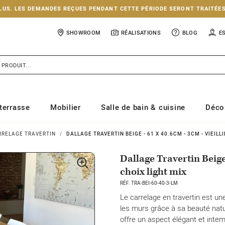
NCLUS. LES DEMANDES REÇUES PENDANT CETTE PÉRIODE SERONT TRAITÉE
SHOWROOM
RÉALISATIONS
BLOG
E
terrasse
Mobilier
Salle de bain & cuisine
Déco
RRELAGE TRAVERTIN
DALLAGE TRAVERTIN BEIGE - 61 X 40.6CM - 3CM - VIEILLI
Dallage Travertin Beige 
choix light mix
RÉF. TRA-BEI-60-40-3-LM
Le carrelage en travertin est un
les murs grâce à sa beauté nature
offre un aspect élégant et inte