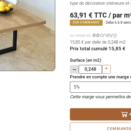
type de décoration intérieure et 
63,91 €
TTC / par m
Délai 6 à 8 sema
SUR COMMANDE
OU PAYER EN
15,85 €
par dalle de 0,248 m2
Prix total cumulé 15,85 €
Surface (en m2)
-
+
Prendre en compte une marge d
Cette marge vous permettra de
COMMANDE