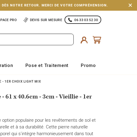
S DÈS NOTRE RETOUR. MERCI DE VOTRE COMPRÉHENSION.
SPACE PRO
DEVIS SUR MESURE
06 33 03 52 30
ration
Pose et Traitement
Promo
E - 1ER CHOIX LIGHT MIX
- 61 x 40.6cm - 3cm - Vieillie - 1er
e option populaire pour les revêtements de sol et
lle et à sa durabilité. Cette pierre naturelle
mporel qui s'intègre harmonieusement dans tout