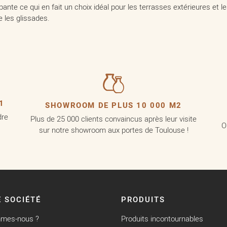
pante ce qui en fait un choix idéal pour les terrasses extérieures et 
 les glissades.
1
SHOWROOM DE PLUS 10 000 M2
dre
Plus de 25 000 clients convaincus après leur visite
O
sur notre showroom aux portes de Toulouse !
 SOCIÉTÉ
PRODUITS
mmes-nous ?
Produits incontournables