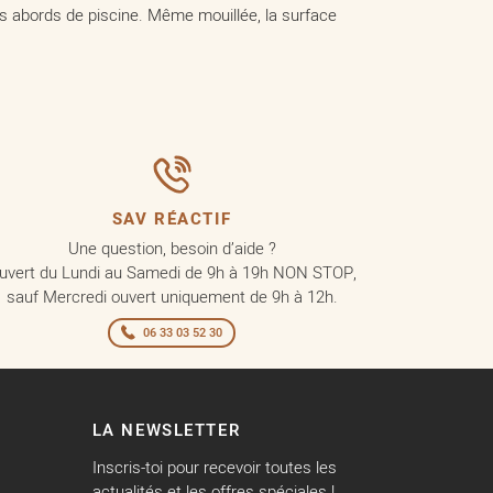
les abords de piscine. Même mouillée, la surface
SAV RÉACTIF
Une question, besoin d’aide ?
uvert du Lundi au Samedi de 9h à 19h NON STOP,
sauf Mercredi ouvert uniquement de 9h à 12h.
06 33 03 52 30
LA NEWSLETTER
Inscris-toi pour recevoir toutes les
actualités et les offres spéciales !