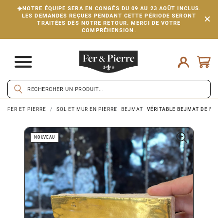
☀️NOTRE ÉQUIPE SERA EN CONGÉS DU 09 AU 23 AOÛT INCLUS.
LES DEMANDES REÇUES PENDANT CETTE PÉRIODE SERONT
TRAITÉES DÈS NOTRE RETOUR. MERCI DE VOTRE
COMPRÉHENSION.
FER ET PIERRE
SOL ET MUR EN PIERRE
BEJMAT
VÉRITABLE BEJMAT DE FÈS
NOUVEAU