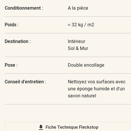
Conditionnement :
A la pièce
Poids :
≈ 32 kg / m2
Destination :
Intérieur
Sol & Mur
Pose :
Double encollage
Conseil d'entretien :
Nettoyez vos surfaces avec
une éponge humide et d'un
savon naturel
file_download
Fiche Technique Fleckstop