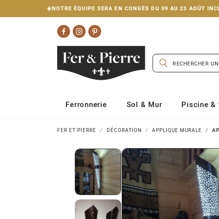
☀️NOTRE ÉQUIPE SERA EN CONGÉS DU 09 AU 23 AOÛT I
Ferronnerie
Sol & Mur
Piscine & 
FER ET PIERRE
DÉCORATION
APPLIQUE MURALE
AP