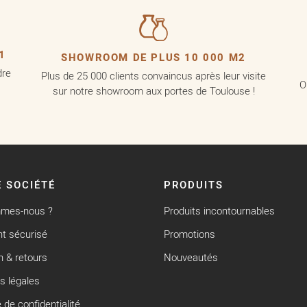
1
SHOWROOM DE PLUS 10 000 M2
dre
Plus de 25 000 clients convaincus après leur visite
O
sur notre showroom aux portes de Toulouse !
 SOCIÉTÉ
PRODUITS
mmes-nous ?
Produits incontournables
t sécurisé
Promotions
n & retours
Nouveautés
s légales
e de confidentialité