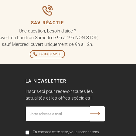
SAV RÉACTIF
Une question, besoin d’aide ?
uvert du Lundi au Samedi de 9h à 19h NON STOP,
sauf Mercredi ouvert uniquement de 9h à 12h.
06 33 03 52 30
LA NEWSLETTER
Inscris-toi pour recevoir toutes les
actualités et les offres spéciales !
En cochant cette case, vous reconnaissez