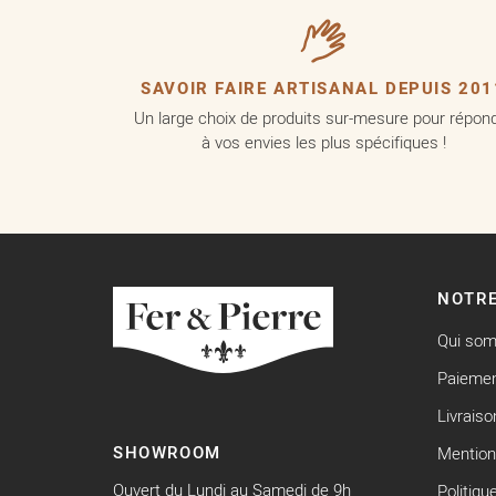
SAVOIR FAIRE ARTISANAL DEPUIS 201
Un large choix de produits sur-mesure pour répon
à vos envies les plus spécifiques !
NOTRE
Qui so
Paiemen
Livraiso
SHOWROOM
Mention
Ouvert du Lundi au Samedi de 9h
Politiqu