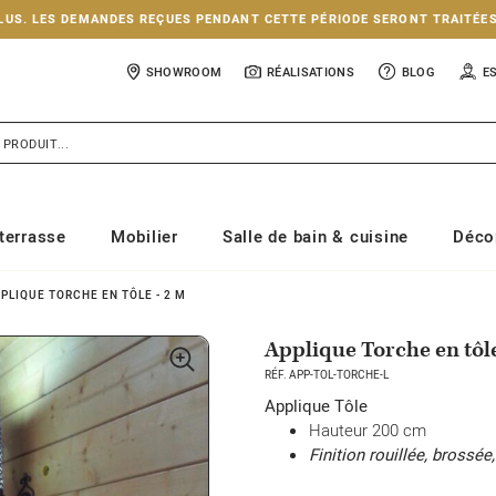
NCLUS. LES DEMANDES REÇUES PENDANT CETTE PÉRIODE SERONT TRAITÉE
SHOWROOM
RÉALISATIONS
BLOG
E
terrasse
Mobilier
Salle de bain & cuisine
Déco
PLIQUE TORCHE EN TÔLE - 2 M
Applique Torche en tôle
RÉF. APP-TOL-TORCHE-L
Applique Tôle
Hauteur 200 cm
Finition rouillée, brossée