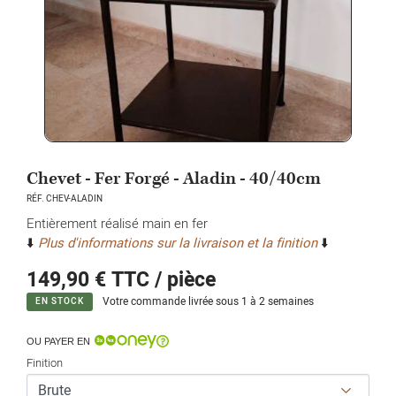
Chevet - Fer Forgé - Aladin - 40/40cm
RÉF. CHEV-ALADIN
Entièrement réalisé main en fer
⬇️
Plus d'informations sur la livraison et la finition
⬇️
149,90 €
TTC / pièce
Votre commande livrée sous 1 à 2 semaines
EN STOCK
OU PAYER EN
Finition