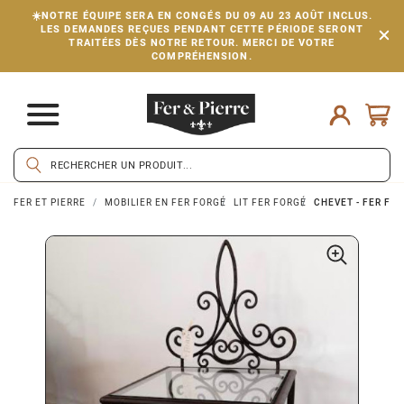
☀️NOTRE ÉQUIPE SERA EN CONGÉS DU 09 AU 23 AOÛT INCLUS.
LES DEMANDES REÇUES PENDANT CETTE PÉRIODE SERONT
TRAITÉES DÈS NOTRE RETOUR. MERCI DE VOTRE
COMPRÉHENSION.
FER ET PIERRE
MOBILIER EN FER FORGÉ
LIT FER FORGÉ
CHEVET - FER FOR