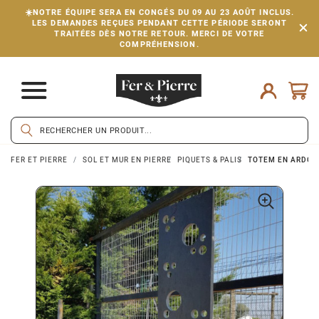
☀️NOTRE ÉQUIPE SERA EN CONGÉS DU 09 AU 23 AOÛT INCLUS.
LES DEMANDES REÇUES PENDANT CETTE PÉRIODE SERONT
TRAITÉES DÈS NOTRE RETOUR. MERCI DE VOTRE
COMPRÉHENSION.
FER ET PIERRE
SOL ET MUR EN PIERRE
PIQUETS & PALIS
TOTEM EN ARDOIS