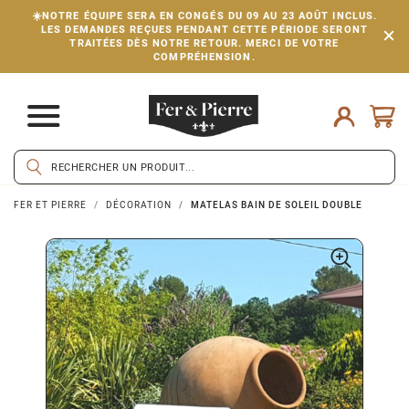
☀️NOTRE ÉQUIPE SERA EN CONGÉS DU 09 AU 23 AOÛT INCLUS.
LES DEMANDES REÇUES PENDANT CETTE PÉRIODE SERONT
TRAITÉES DÈS NOTRE RETOUR. MERCI DE VOTRE
COMPRÉHENSION.
FER ET PIERRE
DÉCORATION
MATELAS BAIN DE SOLEIL DOUBLE