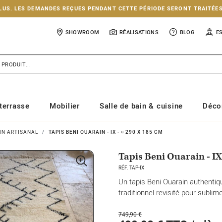
NCLUS. LES DEMANDES REÇUES PENDANT CETTE PÉRIODE SERONT TRAITÉE
SHOWROOM
RÉALISATIONS
BLOG
E
terrasse
Mobilier
Salle de bain & cuisine
Déco
IN ARTISANAL
TAPIS BENI OUARAIN - IX - ≈ 290 X 185 CM
Tapis Beni Ouarain - IX
RÉF. TAP-IX
Un tapis Beni Ouarain authentiqu
traditionnel revisité pour sublime
749,90 €