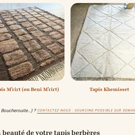
is M’rirt (ou Beni M’rirt)
Tapis Khemisset
d, Boucherouite…) ?
CONTACTEZ-NOUS : SOURCING POSSIBLE SUR DEMAN
a beauté de votre tapis berbères