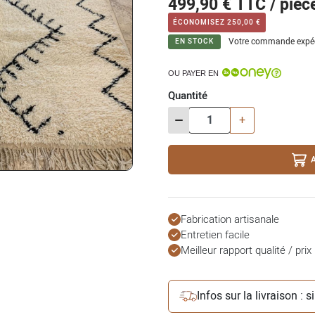
499,90 €
TTC / pièc
ÉCONOMISEZ 250,00 €
Votre commande expé
EN STOCK
OU PAYER EN
Quantité
-
+
Fabrication artisanale
Entretien facile
Meilleur rapport qualité / prix
Infos sur la livraison : 