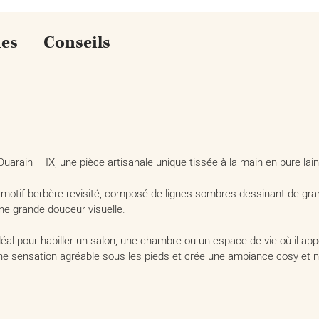
ues
Conseils
arain – IX, une pièce artisanale unique tissée à la main en pure la
motif berbère revisité, composé de lignes sombres dessinant de gra
ne grande douceur visuelle.
al pour habiller un salon, une chambre ou un espace de vie où il app
une sensation agréable sous les pieds et crée une ambiance cosy et na