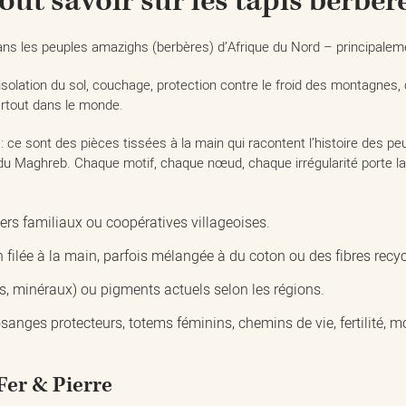
out savoir sur les tapis berbèr
dans les peuples amazighs (berbères) d’Afrique du Nord – principalem
solation du sol, couchage, protection contre le froid des montagnes, 
rtout dans le monde.
: ce sont des pièces tissées à la main qui racontent l’histoire des peu
 du Maghreb. Chaque motif, chaque nœud, chaque irrégularité porte l
liers familiaux ou coopératives villageoises.
 filée à la main, parfois mélangée à du coton ou des fibres recyc
tes, minéraux) ou pigments actuels selon les régions.
sanges protecteurs, totems féminins, chemins de vie, fertilité, 
Fer & Pierre