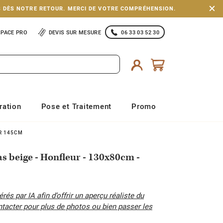
S DÈS NOTRE RETOUR. MERCI DE VOTRE COMPRÉHENSION.
SPACE PRO
DEVIS SUR MESURE
06 33 03 52 30
ration
Pose et Traitement
Promo
UR 145CM
las beige - Honfleur - 130x80cm -
és par IA afin d’offrir un aperçu réaliste du
ntacter pour plus de photos ou bien passer les