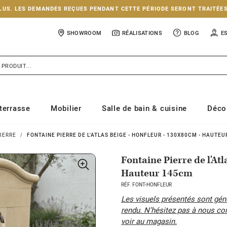
NCLUS. LES DEMANDES REÇUES PENDANT CETTE PÉRIODE SERONT TRAITÉE
SHOWROOM
RÉALISATIONS
BLOG
E
terrasse
Mobilier
Salle de bain & cuisine
Déco
IERRE
FONTAINE PIERRE DE L'ATLAS BEIGE - HONFLEUR - 130X80CM - HAUTE
Fontaine Pierre de l'At
Hauteur 145cm
RÉF. FONT-HONFLEUR
Les visuels présentés sont génér
rendu. N’hésitez pas à nous co
voir au magasin.