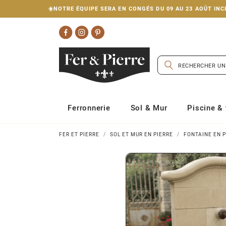
☀️NOTRE ÉQUIPE SERA EN CONGÉS DU 09 AU 23 AOÛT I
Ferronnerie
Sol & Mur
Piscine & 
FER ET PIERRE
SOL ET MUR EN PIERRE
FONTAINE EN P