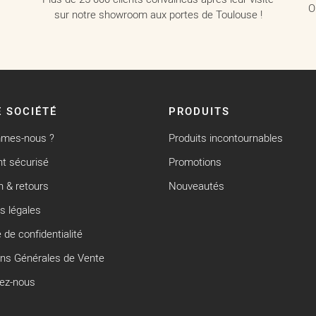
O
sur notre showroom aux portes de Toulouse !
 SOCIÉTÉ
PRODUITS
mmes-nous ?
Produits incontournables
t sécurisé
Promotions
n & retours
Nouveautés
s légales
e de confidentialité
ons Générales de Vente
ez-nous