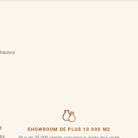
 hauteur
1
SHOWROOM DE PLUS 10 000 M2
dre
Plus de 25 000 clients convaincus après leur visite