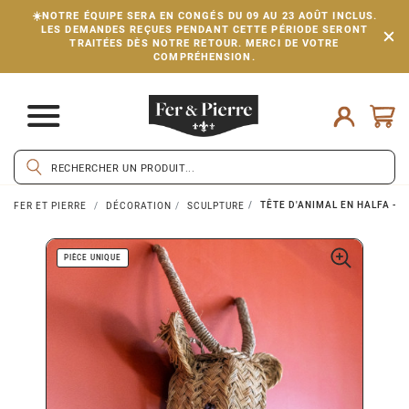
☀️NOTRE ÉQUIPE SERA EN CONGÉS DU 09 AU 23 AOÛT INCLUS.
LES DEMANDES REÇUES PENDANT CETTE PÉRIODE SERONT
TRAITÉES DÈS NOTRE RETOUR. MERCI DE VOTRE
COMPRÉHENSION.
TÊTE D'ANIMAL EN HALFA - I
FER ET PIERRE
DÉCORATION
SCULPTURE
PIÈCE UNIQUE