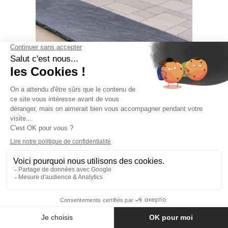
24 JUILLET 2026
ACTUALITÉS
,
CONSEILS
D'ENTRETIEN
,
CONSEILS DE POSE
,
CONSEILS ET
ASTUCES
Dessus de mur, couvertine ou
chaperon de mur : comment faire le
bon choix ?
LIRE L'ARTICLE